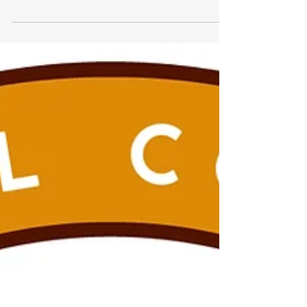
Coffee Tasters, inizia ad accogliere i prodotti che
si vogliono sfidare per le Gold Medal. Per le
aziende partecipanti tanti strumenti business-
oriented: profili sensoriali, benchmark e anche la
possibilità di essere inseriti nella nuova Guida di
Repubblica Giudici sensoriali durante ICT 2025
Sono ufficialmente aperte le iscrizioni per
International Coffee Tasting 2026, il conco