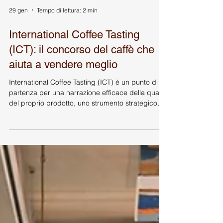
29 gen
Tempo di lettura: 2 min
International Coffee Tasting
(ICT): il concorso del caffè che
aiuta a vendere meglio
International Coffee Tasting (ICT) è un punto di
partenza per una narrazione efficace della qualità
del proprio prodotto, uno strumento strategico
essenziale per le torrefazioni che desiderano
trasformare la qualità sensoriale in un vantaggio
competitivo misurabile e autorevole. International
Coffee Tasting (ICT) Per una torrefazione
strutturata, la qualità del prodotto è il punto di
partenza; l’obiettivo di International Coffee Tasting