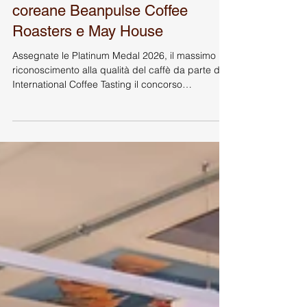
premia i prodotti top con le
Platinum Medal 2026: vincono le
coreane Beanpulse Coffee
Roasters e May House
Assegnate le Platinum Medal 2026, il massimo
riconoscimento alla qualità del caffè da parte di
International Coffee Tasting il concorso
internazionale di IIAC - International Institute of
Coffee Tasters International Coffee Tasting 2026
Le aziende coreane Beanpulse Coffee Roasters,
nella categoria miscela espresso, e May House,
nella categoria caffè filtro, si aggiudicano la
Platinum Medal, il massimo riconoscimento di
International Coffee Tasting, il concorso sul caffè
di I