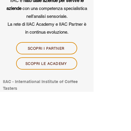
IIAC è
nato dalle aziende per servire le
aziende
con una competenza specialistica
nell’analisi sensoriale.
La rete di IIAC Academy e IIAC Partner è
in continua evoluzione.
SCOPRI I PARTNER
SCOPRI LE ACADEMY
IIAC - International Institute of Coffee
Tasters
Galleria Vittorio Veneto 9
c/o Good Senses S.r.l.
25128 Brescia
​ITALY
C.F. 98051360174