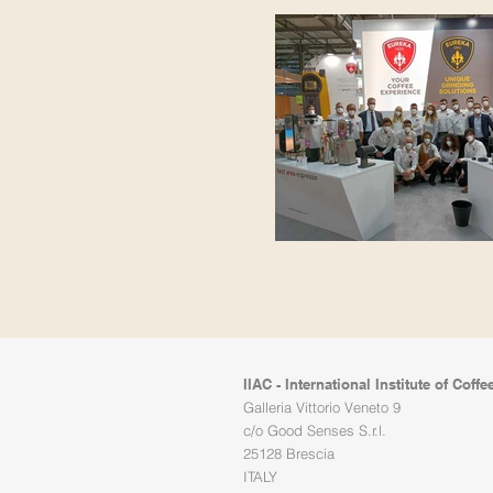
IIAC - International Institute of Coffe
Galleria Vittorio Veneto 9
c/o Good Senses S.r.l.
25128 Brescia
​ITALY